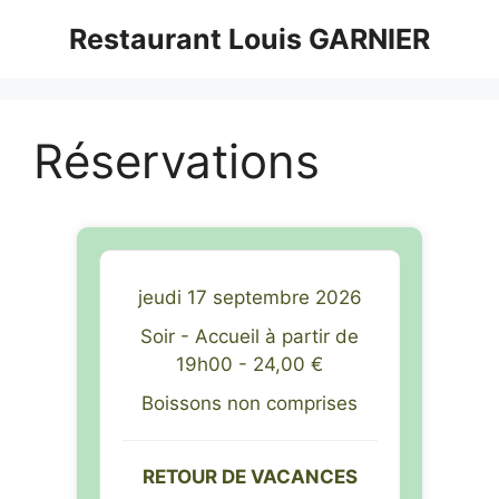
Aller
Restaurant Louis GARNIER
au
contenu
Réservations
re 2026
jeudi 17 septembre 2026
jeudi 
rtir de
Soir - Accueil à partir de
Soir -
0 €
19h00 - 24,00 €
19
prises
Boissons non comprises
Boiss
L ET
RETOUR DE VACANCES
EVE