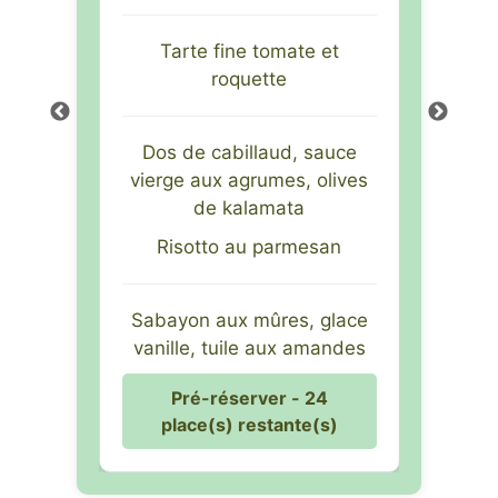
TOMNE
SAVE
Tarte fine tomate et
du céleri
roquette
Déclinai
tés à
Dos de cabillaud, sauce
Demi
vierge aux agrumes, olives
de kalamata
Risotto au parmesan
sert :
La ca
à la
crè
 thym
cata
Sabayon aux mûres, glace
 cake à
vanille, tuile aux amandes
Crumbl
Pré-réserver - 24
place(s) restante(s)
 26
Pr
te(s)
plac